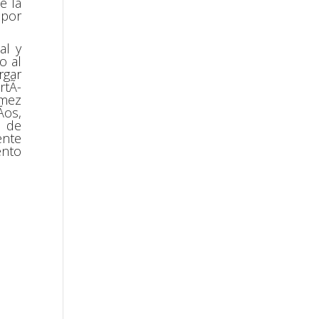
e la
 por
al y
o al
rgar
rtÃ­
³mez
­os,
a de
ente
ento