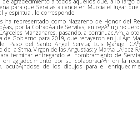
s de agradecimiento a todos aquellos que, a lo largo d
rena para que Servitas alcance en Murcia el lugar que
l y espiritual, le corresponde.
s ha representado como Nazareno de Honor del Re
Ã­as, por la CofradÃ­a de Servitas, entregÃ³ un recuerd
¡rceles Manzanares, pasando, a continuaciÃ³n, a oto
ta de Gobierno para 2019, que recayeron en JuliÃ¡n Ma
 del Paso del Santo Ãngel Servita; Luis Manuel GÃ
 de la Stma. Virgen de las Angustias; y MarÃ­a LÃ³pez RÃ
 para terminar entregando el nombramiento de Servit
 en agradecimiento por su colaboraciÃ³n en la reci
en, ocupÃ¡ndose de los dibujos para el enriquecimi