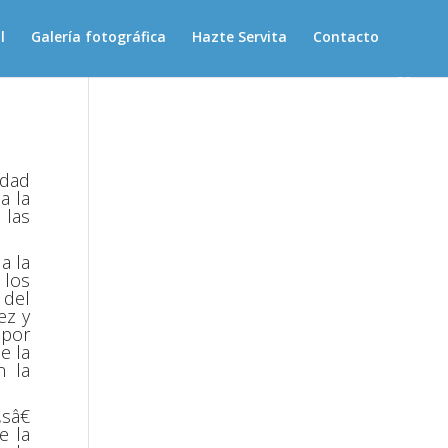
l
Galería fotográfica
Hazte Servita
Contacto
idad
a la
 las
a la
 los
 del
ez y
 por
e la
n la
sâ€
e la