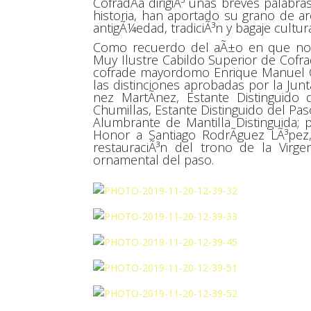
CofradÃ­a dirigiÃ³ unas breves palabra
historia, han aportado su grano de a
antigÃ¼edad, tradiciÃ³n y bagaje cultura
Como recuerdo del aÃ±o en que no
Muy Ilustre Cabildo Superior de Cofrad
cofrade mayordomo Enrique Manuel CÃ
las distinciones aprobadas por la Jun
nez MartÃ­nez, Estante Distinguido
Chumillas, Estante Distinguido del Paso
Alumbrante de Mantilla Distinguida;
Honor a Santiago RodrÃ­guez LÃ³pez,
restauraciÃ³n del trono de la Virg
ornamental del paso.