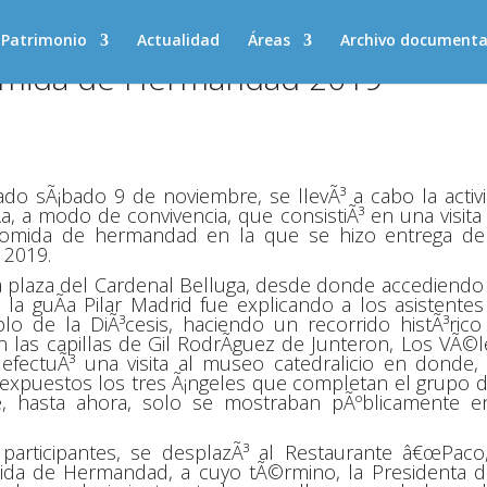
Patrimonio
Actualidad
Áreas
Archivo documenta
 Comida de Hermandad 2019
o sÃ¡bado 9 de noviembre, se llevÃ³ a cabo la activ
, a modo de convivencia, que consistiÃ³ en una visita 
l comida de hermandad en la que se hizo entrega de
 2019.
a plaza del Cardenal Belluga, desde donde accediendo 
la guÃ­a Pilar Madrid fue explicando a los asistentes
o de la DiÃ³cesis, haciendo un recorrido histÃ³rico
 las capillas de Gil RodrÃ­guez de Junteron, Los VÃ©l
efectuÃ³ una visita al museo catedralicio en donde,
r expuestos los tres Ã¡ngeles que completan el grupo d
e, hasta ahora, solo se mostraban pÃºblicamente e
 participantes, se desplazÃ³ al Restaurante â€œPaco,
mida de Hermandad, a cuyo tÃ©rmino, la Presidenta d