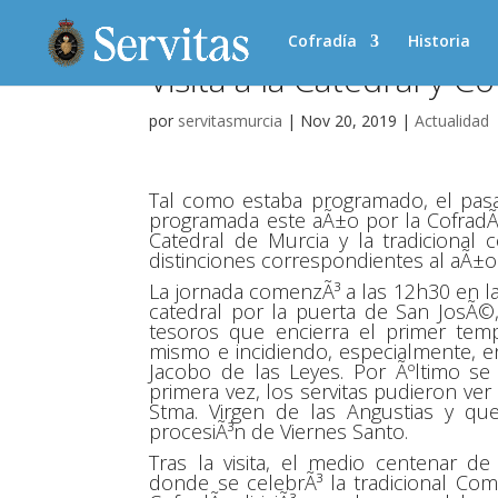
Cofradía
Historia
Visita a la Catedral y
por
servitasmurcia
|
Nov 20, 2019
|
Actualidad
Tal como estaba programado, el pasad
programada este aÃ±o por la CofradÃ­a
Catedral de Murcia y la tradiciona
distinciones correspondientes al aÃ±o
La jornada comenzÃ³ a las 12h30 en l
catedral por la puerta de San JosÃ©, 
tesoros que encierra el primer templ
mismo e incidiendo, especialmente, en
Jacobo de las Leyes. Por Ãºltimo se 
primera vez, los servitas pudieron ve
Stma. Virgen de las Angustias y qu
procesiÃ³n de Viernes Santo.
Tras la visita, el medio centenar de
donde se celebrÃ³ la tradicional Co