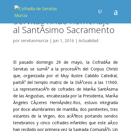
Servitas rinde homenaje
al SantÃ­simo Sacramento
por
servitasmurcia
|
Jun 1, 2016
|
Actualidad
El pasado domingo 29 de mayo, la CofradÃ­a de
Servitas se sumÃ³ a la procesiÃ³n del Corpus Christi
que, organizada por el Muy Ilustre Cabildo Catedral,
partiÃ³ del templo matriz de la DiÃ³cesis a las 11h00.
La representaciÃ³n de cofrades de MarÃ­a SantÃ­sima
de las Angustias, encabezada por la Presidenta, MarÃ­a
Ãngeles CÃ¡ceres HernÃ¡ndez-Ros, estuvo integrada
por doce alumbrantes de mantilla, dos penitentes, tres
estantes de la Virgen, dos acÃ³litos portando sendos
tenebrarios y cinco cofrades infantiles que este aÃ±o
han recibido por primera vez la Sagrada ComuniÃ³n. Un