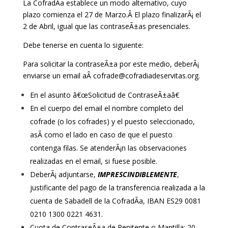
La CofradÃ­a establece un modo alternativo, cuyo
plazo comienza el 27 de Marzo.Â El plazo finalizarÃ¡ el
2 de Abril, igual que las contraseÃ±as presenciales.
Debe tenerse en cuenta lo siguiente:
Para solicitar la contraseÃ±a por este medio, deberÃ¡
enviarse un email aÂ
cofrade@cofradiadeservitas.org.
En el asunto â€œSolicitud de ContraseÃ±aâ€
En el cuerpo del email el nombre completo del
cofrade (o los cofrades) y el puesto seleccionado,
asÃ­ como el lado en caso de que el puesto
contenga filas. Se atenderÃ¡n las observaciones
realizadas en el email, si fuese posible.
DeberÃ¡ adjuntarse,
IMPRESCINDIBLEMENTE
,
justificante del pago de la transferencia realizada a la
cuenta de Sabadell de la CofradÃ­a, IBAN ES29 0081
0210 1300 0221 4631.
Cuota de ContraseÃ±a de Penitente o Mantilla: 20