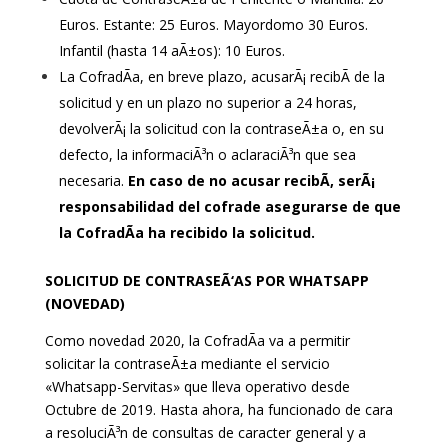
Euros. Estante: 25 Euros. Mayordomo 30 Euros.
Infantil (hasta 14 aÃ±os): 10 Euros.
La CofradÃ­a, en breve plazo, acusarÃ¡ recibÃ­ de la
solicitud y en un plazo no superior a 24 horas,
devolverÃ¡ la solicitud con la contraseÃ±a o, en su
defecto, la informaciÃ³n o aclaraciÃ³n que sea
necesaria.
En caso de no acusar recibÃ­, serÃ¡
responsabilidad del cofrade asegurarse de que
la CofradÃ­a ha recibido la solicitud.
SOLICITUD DE CONTRASEÃ‘AS POR WHATSAPP
(NOVEDAD)
Como novedad 2020, la CofradÃ­a va a permitir
solicitar la contraseÃ±a mediante el servicio
«Whatsapp-Servitas» que lleva operativo desde
Octubre de 2019. Hasta ahora, ha funcionado de cara
a resoluciÃ³n de consultas de caracter general y a