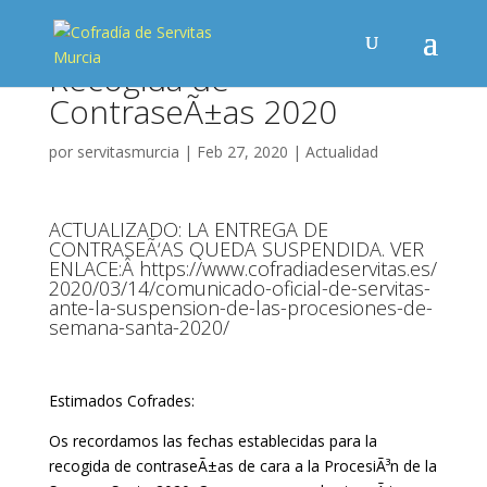
Recogida de
ContraseÃ±as 2020
por
servitasmurcia
|
Feb 27, 2020
|
Actualidad
ACTUALIZADO: LA ENTREGA DE
CONTRASEÃ‘AS QUEDA SUSPENDIDA. VER
ENLACE:Â
https://www.cofradiadeservitas.es/
2020/03/14/comunicado-oficial-de-servitas-
ante-la-suspension-de-las-procesiones-de-
semana-santa-2020/
Estimados Cofrades:
Os recordamos las fechas establecidas para la
recogida de contraseÃ±as de cara a la ProcesiÃ³n de la