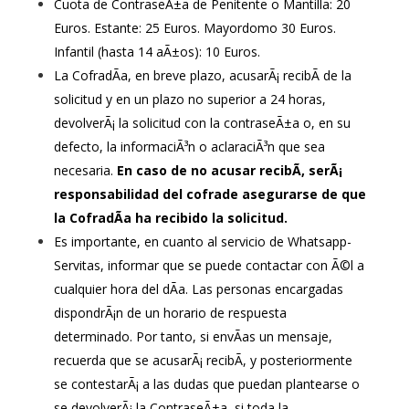
Cuota de ContraseÃ±a de Penitente o Mantilla: 20
Euros. Estante: 25 Euros. Mayordomo 30 Euros.
Infantil (hasta 14 aÃ±os): 10 Euros.
La CofradÃ­a, en breve plazo, acusarÃ¡ recibÃ­ de la
solicitud y en un plazo no superior a 24 horas,
devolverÃ¡ la solicitud con la contraseÃ±a o, en su
defecto, la informaciÃ³n o aclaraciÃ³n que sea
necesaria.
En caso de no acusar recibÃ­, serÃ¡
responsabilidad del cofrade asegurarse de que
la CofradÃ­a ha recibido la solicitud.
Es importante, en cuanto al servicio de Whatsapp-
Servitas, informar que se puede contactar con Ã©l a
cualquier hora del dÃ­a. Las personas encargadas
dispondrÃ¡n de un horario de respuesta
determinado. Por tanto, si envÃ­as un mensaje,
recuerda que se acusarÃ¡ recibÃ­, y posteriormente
se contestarÃ¡ a las dudas que puedan plantearse o
se devolverÃ¡ la ContraseÃ±a, si toda la