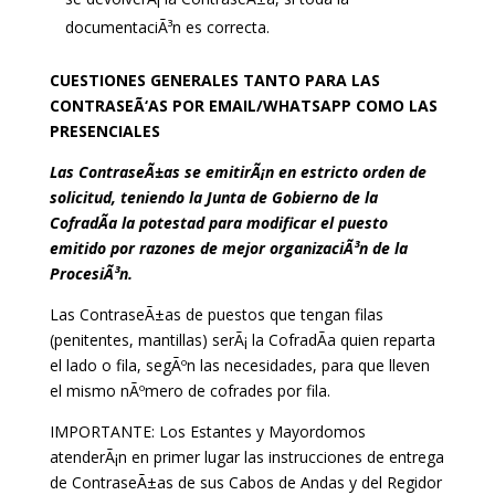
documentaciÃ³n es correcta.
CUESTIONES GENERALES TANTO PARA LAS
CONTRASEÃ‘AS POR EMAIL/WHATSAPP COMO LAS
PRESENCIALES
Las ContraseÃ±as se emitirÃ¡n en estricto orden de
solicitud, teniendo la Junta de Gobierno de la
CofradÃ­a la potestad para modificar el puesto
emitido por razones de mejor organizaciÃ³n de la
ProcesiÃ³n.
Las ContraseÃ±as de puestos que tengan filas
(penitentes, mantillas) serÃ¡ la CofradÃ­a quien reparta
el lado o fila, segÃºn las necesidades, para que lleven
el mismo nÃºmero de cofrades por fila.
IMPORTANTE: Los Estantes y Mayordomos
atenderÃ¡n en primer lugar las instrucciones de entrega
de ContraseÃ±as de sus Cabos de Andas y del Regidor