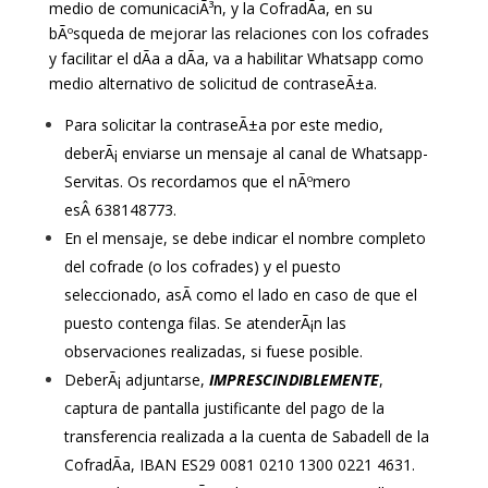
medio de comunicaciÃ³n, y la CofradÃ­a, en su
bÃºsqueda de mejorar las relaciones con los cofrades
y facilitar el dÃ­a a dÃ­a, va a habilitar Whatsapp como
medio alternativo de solicitud de contraseÃ±a.
Para solicitar la contraseÃ±a por este medio,
deberÃ¡ enviarse un mensaje al canal de Whatsapp-
Servitas. Os recordamos que el nÃºmero
esÂ 638148773.
En el mensaje, se debe indicar el nombre completo
del cofrade (o los cofrades) y el puesto
seleccionado, asÃ­ como el lado en caso de que el
puesto contenga filas. Se atenderÃ¡n las
observaciones realizadas, si fuese posible.
DeberÃ¡ adjuntarse,
IMPRESCINDIBLEMENTE
,
captura de pantalla justificante del pago de la
transferencia realizada a la cuenta de Sabadell de la
CofradÃ­a, IBAN ES29 0081 0210 1300 0221 4631.