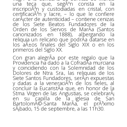
una teca que, segÃºn consta en la
inscripciÃ³n y custodiadas en cristal, con
certificaciÃ³n y lacre, – lo que le confiere
carÃ¡cter de autenticidad – contiene cenizas
de los Siete Beatos Fundadores de la
Orden de los Siervos de MarÃ­a (Santos
canonizados en 1888), albergando la
reliquia un relicario que podrÃ­a datarse en
los aÃ±os finales del Siglo XIX o en los
primeros del Siglo XX.
Con gran alegrÃ­a por este regalo que la
Providencia ha dado a la CofradÃ­a murciana
y coincidiendo con la Solemnidad de los
Dolores de Ntra. Sra., las reliquias de los
Siete Santos Fundadores, serÃ¡n expuestas
y dadas a la veneraciÃ³n de los fieles, al
concluir la EucaristÃ­a que, en honor de la
Stma. Virgen de las Angustias, se celebrarÃ¡
en su capilla de la iglesia de San
BartolomÃ©-Santa MarÃ­a, el prÃ³ximo
sÃ¡bado, 15 de septiembre, a las 11h30.