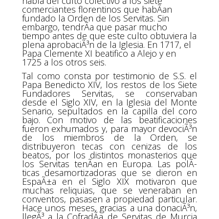
habla del culto colectivo a los siete
comerciantes florentinos que habÃ­an
fundado la Orden de los Servitas. Sin
embargo, tendrÃ­a que pasar mucho
tiempo antes de que este culto obtuviera la
plena aprobaciÃ³n de la Iglesia. En 1717, el
Papa Clemente XI beatifico a Alejo y en
1725 a los otros seis.
Tal como consta por testimonio de S.S. el
Papa Benedicto XIV, los restos de los Siete
Fundadores Servitas, se conservaban
desde el Siglo XIV, en la Iglesia del Monte
Senario, sepultados en la capilla del coro
bajo. Con motivo de las beatificaciones
fueron exhumados y, para mayor devociÃ³n
de los miembros de la Orden, se
distribuyeron tecas con cenizas de los
beatos, por los distintos monasterios que
los Servitas tenÃ­an en Europa. Las polÃ­
ticas desamortizadoras que se dieron en
EspaÃ±a en el Siglo XIX motivaron que
muchas reliquias, que se veneraban en
conventos, pasasen a propiedad particular.
Hace unos meses, gracias a una donaciÃ³n,
llegÃ³ a la CofradÃ­a de Servitas de Murcia