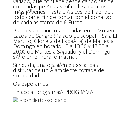
variado, que contiene desde canciones de
conocidas pelÃ­culas infantiles, para los
mÃ¡s jÃ³venes, hasta clÃ¡sicos de Haendel,
todo con el fin de contar con el donativo
de cada asistente de 6 Euros.
Puedes adquirir tus entradas en el Museo
Lazos de Sangre (Palacio Episcopal – Sala El
Martillo, Glorieta de EspaÃ±a) de Martes a
Domingo en horario 10 a 13:30 y 17:00 a
20:00 de Martes a SÃ¡bado, y el Domingo,
sÃ³lo en el horario matinal.
Sin duda, una ocasiÃ³n especial para
disfrutar de un Â ambiente cofrade de
solidaridad.
Os esperamos.
Enlace al programa:Â
PROGRAMA