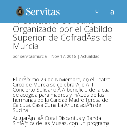
III Concierto Solidario
Organizado por el Cabildo
Superior de CofradÃ­as de
Murcia
por
servitasmurcia
|
Nov 17, 2016
|
Actualidad
El prÃ³ximo 29 de Noviembre, en el Teatro
Circo de Murcia se celebrarÃ¡ elÂ III
Concierto Solidario,Â A beneficio de la caa
de acogida para madres y niÃ±os de las
hermanas de la Caridad Madre Teresa de
Calcuta, Casa Cuna La AnunciaciÃ³n de
Sucina.
ActuarÃ¡n laÂ Coral Discantus y Banda
SinfÃ³nica de las Musas, con un programa