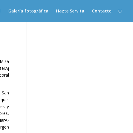
l
Galería fotográfica
Hazte Servita
Contacto
 Misa
serÃ¡
coral
, San
 que,
des y
ores,
MarÃ­
irgen