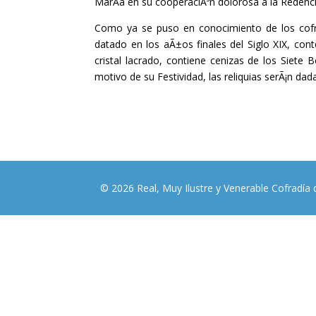
MarÃ­a en su cooperaciÃ³n dolorosa a la Redenci
Como ya se puso en conocimiento de los cofra
datado en los aÃ±os finales del Siglo XIX, con
cristal lacrado, contiene cenizas de los Siet
motivo de su Festividad, las reliquias serÃ¡n dada
© 2026 Real, Muy Ilustre y Venerable Cofradía 