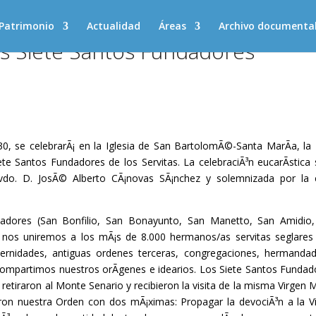
Patrimonio
Actualidad
Áreas
Archivo documenta
s Siete Santos Fundadores
30, se celebrarÃ¡ en la Iglesia de San BartolomÃ©-Santa MarÃ­a, la
e Santos Fundadores de los Servitas. La celebraciÃ³n eucarÃ­stica 
 Rvdo. D. JosÃ© Alberto CÃ¡novas SÃ¡nchez y solemnizada por la 
dadores (San Bonfilio, San Bonayunto, San Manetto, San Amidio
, nos uniremos a los mÃ¡s de 8.000 hermanos/as servitas seglares
ternidades, antiguas ordenes terceras, congregaciones, hermanda
 compartimos nuestros orÃ­genes e idearios. Los Siete Santos Fundad
retiraron al Monte Senario y recibieron la visita de la misma Virgen 
ron nuestra Orden con dos mÃ¡ximas: Propagar la devociÃ³n a la V