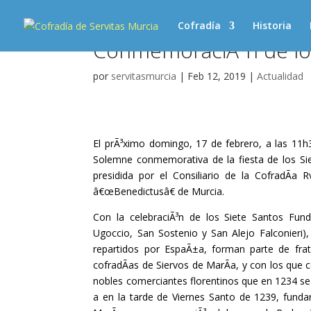
Cofradía
Historia
ConmemoraciÃ³n de lo
por
servitasmurcia
|
Feb 12, 2019
|
Actualidad
El prÃ³ximo domingo, 17 de febrero, a las 11h
Solemne conmemorativa de la fiesta de los Siet
presidida por el Consiliario de la CofradÃ­a
â€œBenedictusâ€ de Murcia.
Con la celebraciÃ³n de los Siete Santos Fun
Ugoccio, San Sostenio y San Alejo Falconieri)
repartidos por EspaÃ±a, forman parte de fra
cofradÃ­as de Siervos de MarÃ­a, y con los que
nobles comerciantes florentinos que en 1234 se 
a en la tarde de Viernes Santo de 1239, funda