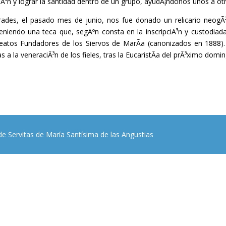
Ã³n y lograr la santidad dentro de un grupo, ayudÃ¡ndonos unos a ot
des, el pasado mes de junio, nos fue donado un relicario neogÃ³
teniendo una teca que, segÃºn consta en la inscripciÃ³n y custodiad
e Beatos Fundadores de los Siervos de MarÃ­a (canonizados en 1888)
s a la veneraciÃ³n de los fieles, tras la EucaristÃ­a del prÃ³ximo domi
de Servitas de María Santísima de las Angustias