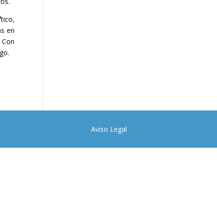
ros.
tico,
as en
. Con
ngo.
Aviso Legal