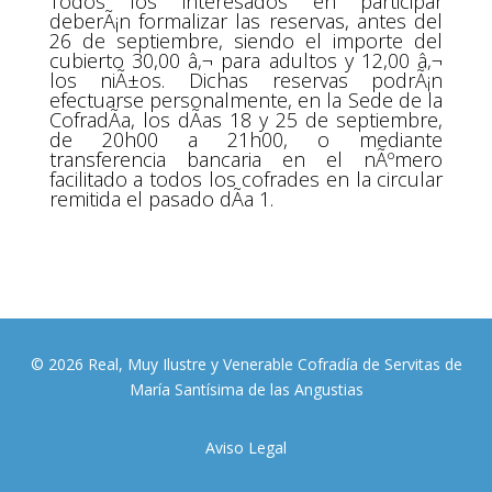
Todos los interesados en participar
deberÃ¡n formalizar las reservas, antes del
26 de septiembre, siendo el importe del
cubierto 30,00 â‚¬ para adultos y 12,00 â‚¬
los niÃ±os. Dichas reservas podrÃ¡n
efectuarse personalmente, en la Sede de la
CofradÃ­a, los dÃ­as 18 y 25 de septiembre,
de 20h00 a 21h00, o mediante
transferencia bancaria en el nÃºmero
facilitado a todos los cofrades en la circular
remitida el pasado dÃ­a 1.
© 2026 Real, Muy Ilustre y Venerable Cofradía de Servitas de
María Santísima de las Angustias
Aviso Legal