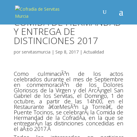
COMIDA DE HERMANDAD
Y ENTREGA DE
DISTINCIONES 2017
por
servitasmurcia
|
Sep 8, 2017
|
Actualidad
Como culminaciÃ³n de los actos
celebrados durante el mes de Septiembre
en conmemoraciÃ³n de los Dolores
Gloriosos de la Virgen y del ArcÃ¡ngel San
Gabriel de los Servitas, el Domingo, 1 de
octubre, a partir de las 14h00, en el
Restaurante â€œMesÃ³n La Torreâ€, de
Puente Tocinos, se celebrarÃ¡ la Comida de
Hermandad de la CofradÃ­a, en la que se
entregarÃ¡n las distinciones concedidas en
el aÃ±o 2017.Â