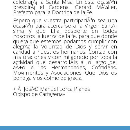
celebrarÃ¡ la Santa Misa. En esta ocasiÃ³n
presidirÃ¡ el Cardenal Gerard MÃ¼ller,
Prefecto para la Doctrina de la Fe.
Espero que vuestra participaciÃ³n sea una
ocasiÃ³n para acercarse a la Virgen SantÃ­
sima y que Ella despierte en todos
nosotros la fuerza de la fe, para que donde
quiera que estemos podamos cumplir con
alegrÃ­a la Voluntad de Dios y servir en
caridad a nuestros hermanos. Contad con
mis oraciones y con mi aprecio por toda la
actividad que desarrollÃ¡is a lo largo del
aÃ±o e las Hermandades, CofradÃ­as,
Movimientos y Asociaciones. Que Dios os
bendiga y os colme de gracia,
+ Â JosÃ© Manuel Lorca Planes
Obispo de Cartagena»