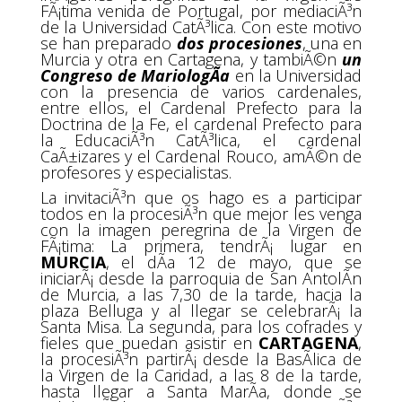
FÃ¡tima venida de Portugal, por mediaciÃ³n
de la Universidad CatÃ³lica. Con este motivo
se han preparado
dos procesiones
, una en
Murcia y otra en Cartagena, y tambiÃ©n
un
Congreso de MariologÃ­a
en la Universidad
con la presencia de varios cardenales,
entre ellos, el Cardenal Prefecto para la
Doctrina de la Fe, el cardenal Prefecto para
la EducaciÃ³n CatÃ³lica, el cardenal
CaÃ±izares y el Cardenal Rouco, amÃ©n de
profesores y especialistas.
La invitaciÃ³n que os hago es a participar
todos en la procesiÃ³n que mejor les venga
con la imagen peregrina de la Virgen de
FÃ¡tima: La primera, tendrÃ¡ lugar en
MURCIA
, el dÃ­a 12 de mayo, que se
iniciarÃ¡ desde la parroquia de San AntolÃ­n
de Murcia, a las 7,30 de la tarde, hacia la
plaza Belluga y al llegar se celebrarÃ¡ la
Santa Misa. La segunda, para los cofrades y
fieles que puedan asistir en
CARTAGENA
,
la procesiÃ³n partirÃ¡ desde la BasÃ­lica de
la Virgen de la Caridad, a las 8 de la tarde,
hasta llegar a Santa MarÃ­a, donde se