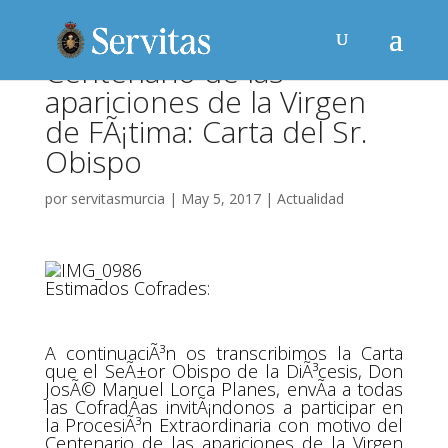
Centenario de las
apariciones de la Virgen
de FÃ¡tima: Carta del Sr.
Obispo
por
servitasmurcia
|
May 5, 2017
|
Actualidad
Estimados Cofrades:
A continuaciÃ³n os transcribimos la Carta
que el SeÃ±or Obispo de la DiÃ³cesis, Don
JosÃ© Manuel Lorca Planes, envÃ­a a todas
las CofradÃ­as invitÃ¡ndonos a participar en
la ProcesiÃ³n Extraordinaria con motivo del
Centenario de las apariciones de la Virgen