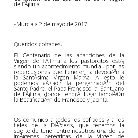
de FÃ¡tima:
«Murcia a 2 de mayo de 2017
Queridos cofrades,
El Centenario de las apariciones de la
Virgen de FÃ¡tima a los pastorcitos estÃ¡
siendo un acontecimiento mundial, por las
repercusiones que tiene en la devociÃ³n a
la SantÃ­sima Virgen MarÃ­a. A esto le
podemos aÃ±adir la peregrinaciÃ³n del
Santo Padre, el Papa Francisco, al Santuario
de FÃ¡tima, donde tendrÃ¡ lugar tambiÃ©n
la BeatificaciÃ³n de Francisco y Jacinta.
Os comunico a todos los cofrades y a los
fieles de la DiÃ³cesis, que tenemos la
suerte de tener entre nosotros una de las
imÃ¡genes peregrinas de la Virgen de