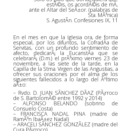
estÃ©is, os acordÃ©is de mÃ­,
ante el Altar del SeÃ±or. (palabras de
Sta. MÃ³nica)
S. AgustÃ­n. Confesiones IX, 11
En el mes en que la Iglesia ora, de forma
especial, por los difuntos, la CofradÃ­a de
Servitas, con un profundo sentimiento de
afecto, dedicarÃ¡ la EucaristÃ­a que se
celebrarÃ¡ (D.m.) el prÃ³ximo viernes 23 de
noviembre, a las siete de la tarde, en la
Capilla de la Stma. Virgen de las Angustias, a
ofrecer sus oraciones por el alma de los
siguientes fallecidos a lo largo del Ãºltimo
aÃ±o:
– Rvdo. D. JUAN SÃNCHEZ DÃAZ (PÃ¡rroco
de S. BartolomÃ© entre 1992 y 2014)
– ALFONSO BELANDO (sobrino de
Consuelo Costa)
– FRANCISCA NADAL PINA (madre de
RamÃ³n IbaÃ±ez Nadal)
– ARACELI SÃNCHEZ GONZÃLEZ (madre del
Cura PÃ¡rroco)