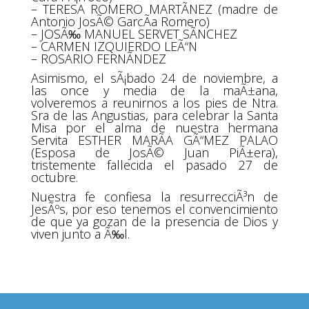
– TERESA ROMERO MARTÃNEZ (madre de
Antonio JosÃ© GarcÃ­a Romero)
– JOSÃ‰ MANUEL SERVET SÃNCHEZ
– CARMEN IZQUIERDO LEÃ“N
– ROSARIO FERNÃNDEZ
Asimismo, el sÃ¡bado 24 de noviembre, a
las once y media de la maÃ±ana,
volveremos a reunirnos a los pies de Ntra.
Sra de las Angustias, para celebrar la Santa
Misa por el alma de nuestra hermana
Servita ESTHER MARÃA GÃ“MEZ PALAO
(Esposa de JosÃ© Juan PiÃ±era),
tristemente fallecida el pasado 27 de
octubre.
Nuestra fe confiesa la resurrecciÃ³n de
JesÃºs, por eso tenemos el convencimiento
de que ya gozan de la presencia de Dios y
viven junto a Ã‰l.