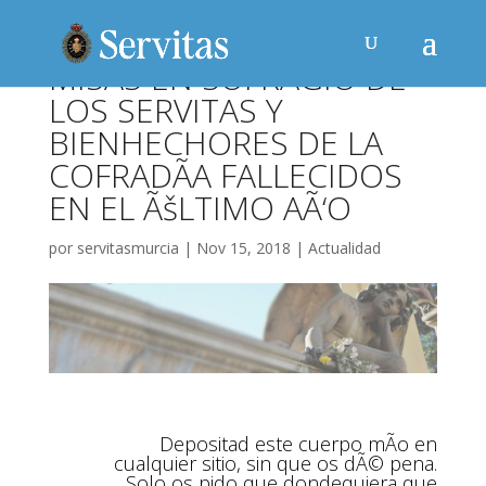
MISAS EN SUFRAGIO DE
LOS SERVITAS Y
BIENHECHORES DE LA
COFRADÃA FALLECIDOS
EN EL ÃšLTIMO AÃ‘O
por
servitasmurcia
|
Nov 15, 2018
|
Actualidad
Depositad este cuerpo mÃ­o en
cualquier sitio, sin que os dÃ© pena.
Solo os pido que dondequiera que